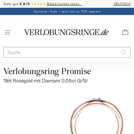
Sehr gut
4,9/5
★★★★★
Bewertungen lesen…
Telefon-Be
DEUTSCH
Summer-Sale – jetzt bis zu 15% sparen!
Verlobungsring Promise
18K Roségold mit Diamant 0,05ct G/SI