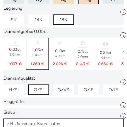
Legierung
9K
14K
18K
Diamantgröße: 0,05ct
0,03ct
0,05ct
0,10ct
0,15ct
0,25ct
0,
2,0mm
2,4mm
3,0mm
3,4mm
4,1mm
4
1.037 €
1.250 €
2.026 €
2.143 €
2.560 €
3.
Diamantqualität
H/SI
G/SI
G/VS
G/IF
D/IF
Ringgröße
Gravur