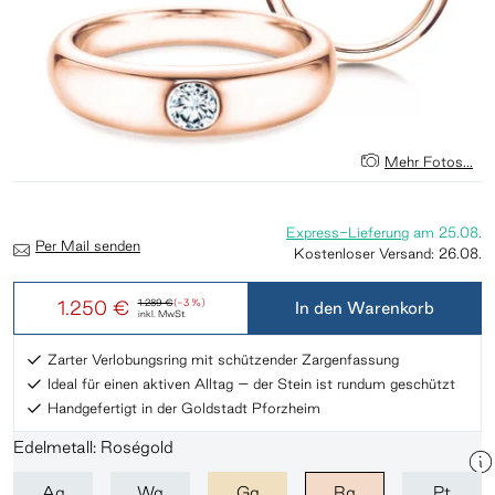
Mehr Fotos...
Express-Lieferung
am
25.08.
Per Mail senden
Kostenloser Versand:
26.08.
1.250 €
1.289 €
(-3 %)
In den Warenkorb
inkl. MwSt.
Zarter Verlobungsring mit schützender Zargenfassung
Ideal für einen aktiven Alltag – der Stein ist rundum geschützt
Handgefertigt in der Goldstadt Pforzheim
Edelmetall: Roségold
Ag
Wg
Gg
Rg
Pt