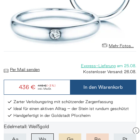
Mehr Fotos...
Express-Lieferung
am
25.08.
Per Mail senden
Kostenloser Versand:
26.08.
436 €
449 €
(-3 %)
In den Warenkorb
inkl. MwSt.
Zarter Verlobungsring mit schützender Zargenfassung
Ideal für einen aktiven Alltag – der Stein ist rundum geschützt
Handgefertigt in der Goldstadt Pforzheim
Edelmetall: Weißgold
Ag
Wg
Gg
Rg
Pt