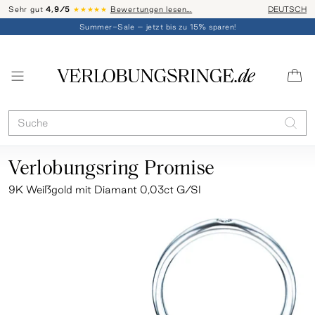
Sehr gut
4,9/5
★★★★★
Bewertungen lesen…
Telefon-Be
DEUTSCH
Summer-Sale – jetzt bis zu 15% sparen!
Verlobungsring Promise
9K Weißgold mit Diamant 0,03ct G/SI