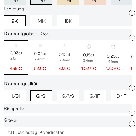
Legierung
9K
14K
18K
Diamantgröße: 0,03ct
0,03ct
0,05ct
0,10ct
0,15ct
0,25ct
0,
2,0mm
2,4mm
3,0mm
3,4mm
4,1mm
4
436 €
523 €
833 €
1.027 €
1.309 €
1.
Diamantqualität
H/SI
G/SI
G/VS
G/IF
D/IF
Ringgröße
Gravur