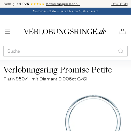
Sehr gut
4,9/5
★★★★★
Bewertungen lesen…
Telefon-Be
DEUTSCH
Summer-Sale – jetzt bis zu 15% sparen!
Verlobungsring Promise Petite
Platin 950/- mit Diamant 0,005ct G/SI