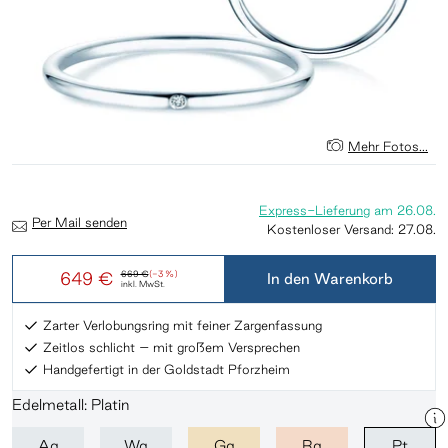
Mehr Fotos...
Express-Lieferung
am
26.08.
Per Mail senden
Kostenloser Versand:
27.08.
649 €
669 €
(-3 %)
In den Warenkorb
inkl. MwSt.
Zarter Verlobungsring mit feiner Zargenfassung
Zeitlos schlicht – mit großem Versprechen
Handgefertigt in der Goldstadt Pforzheim
Edelmetall: Platin
Ag
Wg
Gg
Rg
Pt