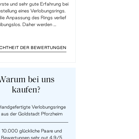
rste und sehr gute Erfahrung bei
Super Support, die Ringgrö
stellung eines Verlobungsrings.
Verlobungsrings hatte leider
ie Anpassung des Rings verlief
gepasst und wurde mit der 
eibungslos. Daher werden ...
kostenlos geändert. Toller Supp
...
ECHTHEIT DER BEWERTUNGEN
Warum bei uns
kaufen?
andgefertigte Verlobungsringe
aus der Goldstadt Pforzheim
10.000 glückliche Paare und
Bewertungen sehr gut 4,9/5