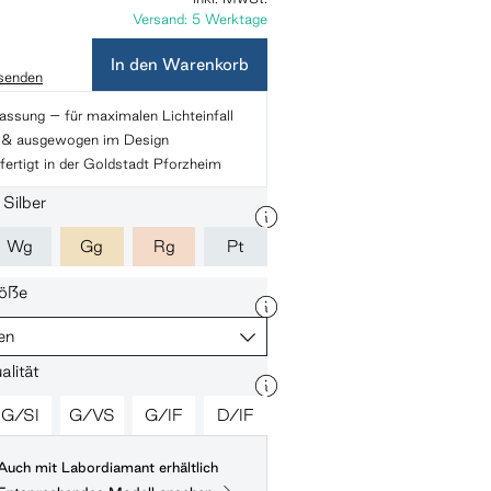
Versand: 5 Werktage
In den Warenkorb
 senden
assung – für maximalen Lichteinfall
s & ausgewogen im Design
ertigt in der Goldstadt Pforzheim
 Silber
Wg
Gg
Rg
Pt
öße
en
lität
G/SI
G/VS
G/IF
D/IF
Auch mit Labordiamant erhältlich