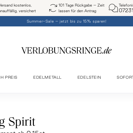
Telefon
Versand kostenlos,
101 Tage Rückgabe – Zeit
07231
unauffällig, versichert
lassen für den Antrag
Summer-Sale – jetzt bis zu 15% sparen!
H PREIS
EDELMETALL
EDELSTEIN
SOFOR
 Spirit