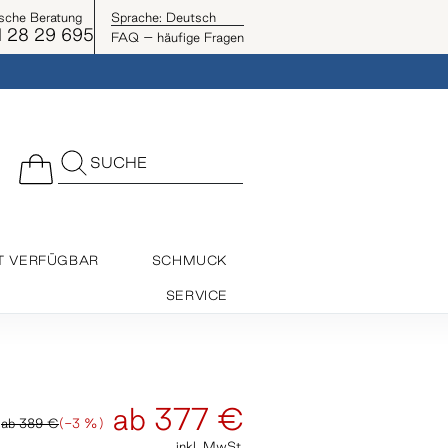
ische Beratung
Sprache:
Deutsch
 28 29 695
FAQ – häufige Fragen
SUCHE
T VERFÜGBAR
SCHMUCK
SERVICE
ab
377 €
ab
389 €
(-3 %)
inkl. MwSt.