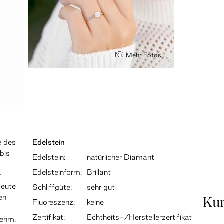
Mehr Fotos...
e des
Edelstein
 bis
Edelstein:
natürlicher Diamant
Edelsteinform:
Brillant
r
beute
Schliffgüte:
sehr gut
en
Ku
Fluoreszenz:
keine
Zertifikat:
Echtheits-/Herstellerzertifikat
nehm.