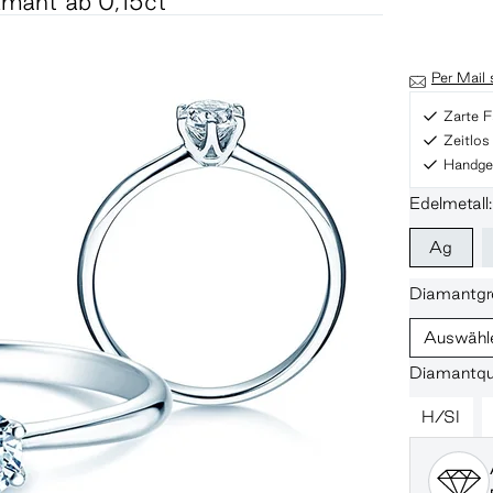
iamant ab 0,15ct
Per Mail
Zarte F
Zeitlo
Handgef
Edelmetall:
Ag
Diamantgr
Auswähl
Diamantqua
H/SI