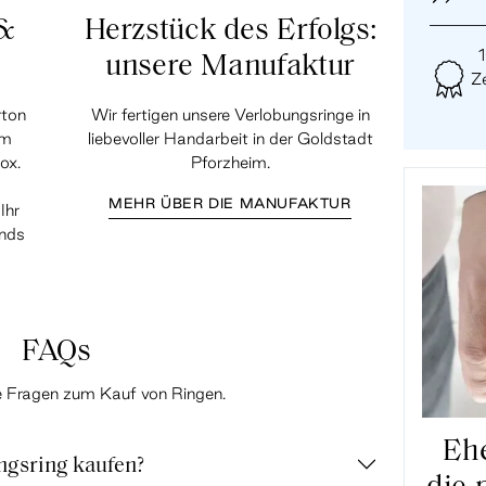
 &
Herzstück des Erfolgs:
unsere Manufaktur
Ze
rton
Wir fertigen unsere Verlobungsringe in
em
liebevoller Handarbeit in der Goldstadt
ox.
Pforzheim.
MEHR ÜBER DIE MANUFAKTUR
Ihr
ands
FAQs
te Fragen zum Kauf von Ringen.
Ehe
ngsring kaufen?