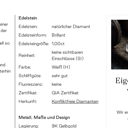
Edelstein
einer
Edelstein:
natürlicher Diamant
 der
Edelsteinform:
Brillant
ll so
Edelsteingröße:
1,00ct
keine sichtbaren
Reinheit:
Einschlüsse (SI)
und
Farbe:
Weiß (H)
terhin
Schliffgüte:
sehr gut
Eig
Fluoreszenz:
keine
Zertifikat:
GIA Zertifikat
Herkunft:
Konfliktfreie Diamanten
Wir e
Metall, Maße und Design
Legierung:
9K Gelbgold