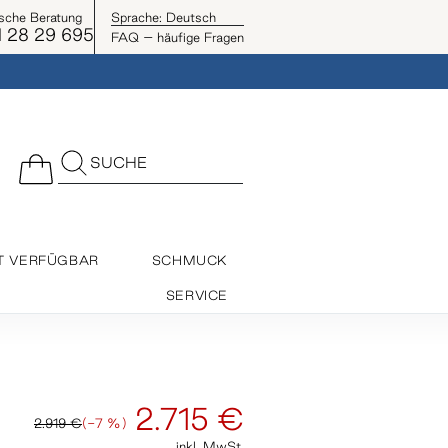
ische Beratung
Sprache:
Deutsch
 28 29 695
FAQ – häufige Fragen
SUCHE
T VERFÜGBAR
SCHMUCK
SERVICE
2.715 €
2.919 €
(-7 %)
inkl. MwSt.