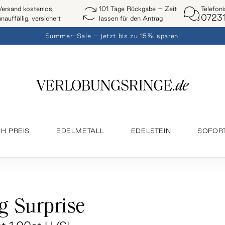
Telefon
Versand kostenlos,
101 Tage Rückgabe – Zeit
07231
unauffällig, versichert
lassen für den Antrag
Summer-Sale – jetzt bis zu 15% sparen!
H PREIS
EDELMETALL
EDELSTEIN
SOFOR
g Surprise