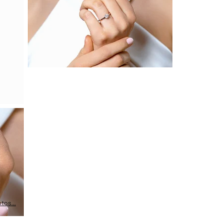
tos...