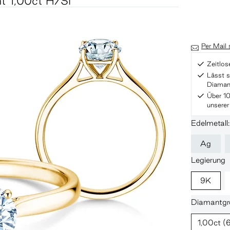
t 1,00ct H/SI
Per Mail
Zeitlos
Lässt s
Diaman
Über 10
unserer
Edelmetall
Ag
Legierung
9K
Diamantgr
1,00ct
(