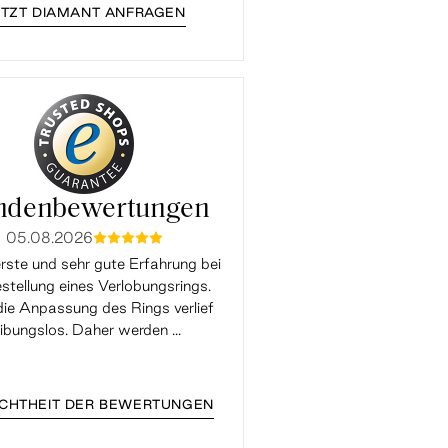
ETZT DIAMANT ANFRAGEN
ndenbewertungen
05.08.2026
05.08.2026
mmmmm
mmmm
rste und sehr gute Erfahrung bei
Super Support, die Ringgrö
stellung eines Verlobungsrings.
Verlobungsrings hatte leider
ie Anpassung des Rings verlief
gepasst und wurde mit der 
eibungslos. Daher werden ...
kostenlos geändert. Toller Supp
...
ECHTHEIT DER BEWERTUNGEN