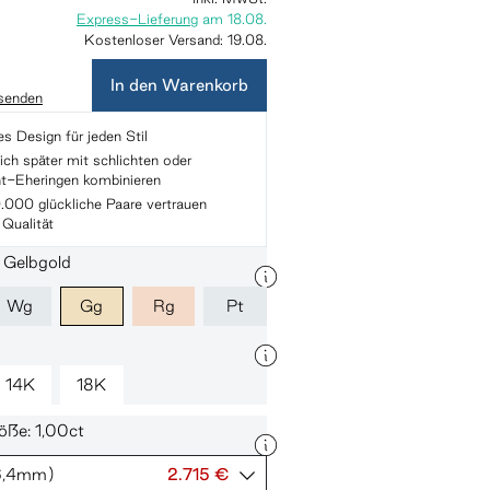
Express-Lieferung
am
18.08.
Kostenloser Versand:
19.08.
In den Warenkorb
 senden
es Design für jeden Stil
ich später mit schlichten oder
t-Eheringen kombinieren
.000 glückliche Paare vertrauen
 Qualität
: Gelbgold
Wg
Gg
Rg
Pt
14K
18K
öße: 1,00ct
6,4mm)
2.715 €