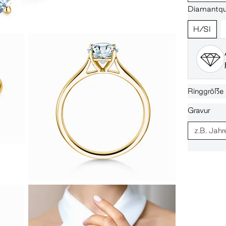
Diamantqua
H/SI
Ringgröße
Gravur