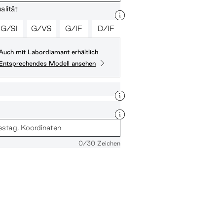
lität
G/SI
G/VS
G/IF
D/IF
Auch mit Labordiamant erhältlich
Entsprechendes Modell ansehen
0
/30 Zeichen