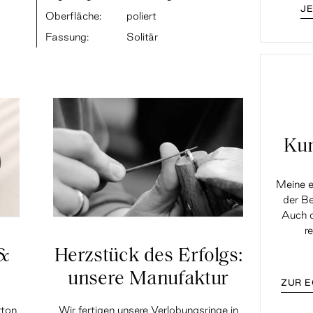
J
Oberfläche:
poliert
Fassung:
Solitär
Ku
Meine e
der Be
Auch d
r
 &
Herzstück des Erfolgs:
unsere Manufaktur
ZUR 
rton
Wir fertigen unsere Verlobungsringe in