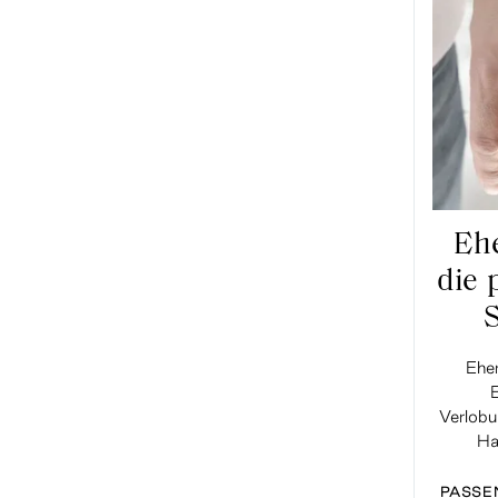
Ehe
die 
Eher
Verlobu
Ha
PASSE