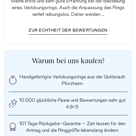
Meine erste und sehr gute Erfahrung bei der Bestellung
Sup
eines Verlobungsrings. Auch die Anpassung des Rings
lei
verlief reibungslos. Daher werden ...
ZUR ECHTHEIT DER BEWERTUNGEN
Warum bei uns kaufen?
Handgefertigte Verlobungsringe aus der Goldstadt
Pforzheim
10.000 glückliche Paare und Bewertungen sehr gut
4,9/5
101 Tage Rückgabe-Garantie – Zeit lassen für den
Antrag und die Ringgröße lebenslang ändern