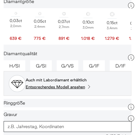
Diamantgröße
0,03ct
0,05ct
0,07ct
0,10ct
0,15ct
0,
2,0mm
2,4mm
2,7mm
3,0mm
3,4mm
3
639 €
775 €
891 €
1.018 €
1.279 €
1.
Diamantqualität
H/SI
G/SI
G/VS
G/IF
D/IF
Auch mit Labordiamant erhältlich
Entsprechendes Modell ansehen
Ringgröße
Gravur