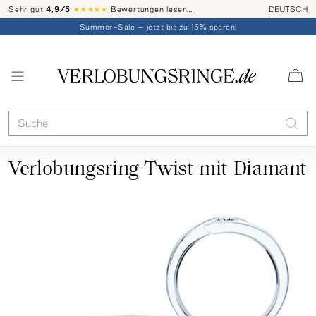
Sehr gut
4,9/5
★★★★★
Bewertungen lesen…
Telefon-Be
DEUTSCH
Summer-Sale – jetzt bis zu 15% sparen!
Verlobungsring Twist mit Diamant