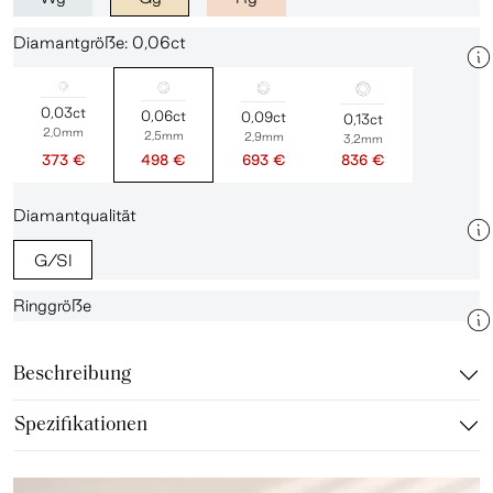
Diamantgröße: 0,06ct
0,03ct
0,06ct
0,09ct
0,13ct
2,0mm
2,5mm
2,9mm
3,2mm
373 €
498 €
693 €
836 €
Diamantqualität
G/SI
Ringgröße
Beschreibung
Spezifikationen