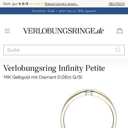
Sehr gut
4,9/5
★★★★★
Bewertungen lesen…
Telefon-Be
DEUTSCH
Summer-Sale – jetzt bis zu 15% sparen!
Verlobungsring Infinity Petite
14K Gelbgold mit Diamant 0,06ct G/SI