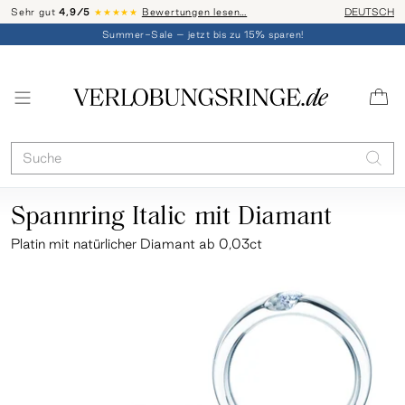
Sehr gut
4,9/5
★★★★★
Bewertungen lesen…
Telefon-Be
DEUTSCH
Summer-Sale – jetzt bis zu 15% sparen!
Spannring Italic mit Diamant
Platin
mit natürlicher Diamant ab 0,03ct