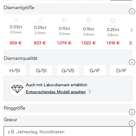
Diamantgröße
0,03ct
0,05ct
0,10ct
0,15ct
0,20ct
0,
2,0mm
2,4mm
3,0mm
3,4mm
3,8mm
4
659 €
833 €
1.076 €
1.522 €
1.619 €
2.
Diamantqualität
H/SI
G/SI
G/VS
G/IF
D/IF
Auch mit Labordiamant erhältlich
Entsprechendes Modell ansehen
Ringgröße
Gravur