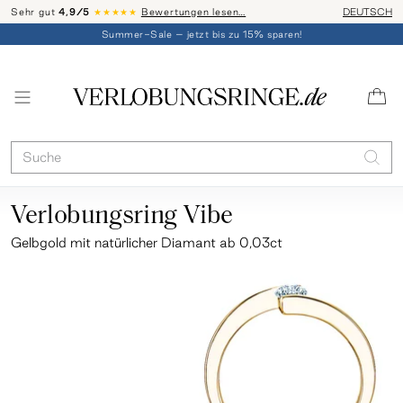
Sehr gut
4,9/5
★★★★★
Bewertungen lesen…
Telefon-Be
DEUTSCH
Summer-Sale – jetzt bis zu 15% sparen!
Verlobungsring Vibe
Gelbgold
mit natürlicher Diamant ab 0,03ct