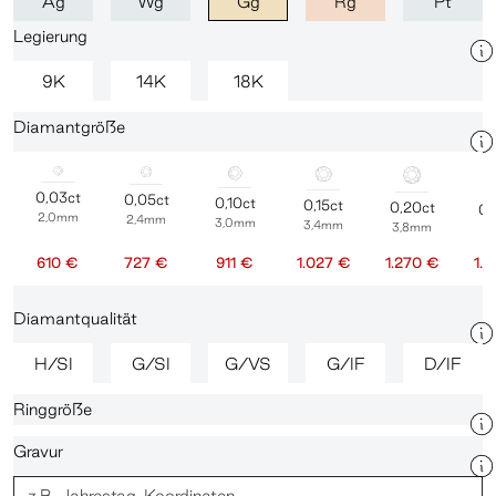
Ag
Wg
Gg
Rg
Pt
Legierung
9K
14K
18K
Diamantgröße
0,03ct
0,05ct
0,10ct
0,15ct
0,20ct
0,
2,0mm
2,4mm
3,0mm
3,4mm
3,8mm
4
610 €
727 €
911 €
1.027 €
1.270 €
1.
Diamantqualität
H/SI
G/SI
G/VS
G/IF
D/IF
Ringgröße
Gravur