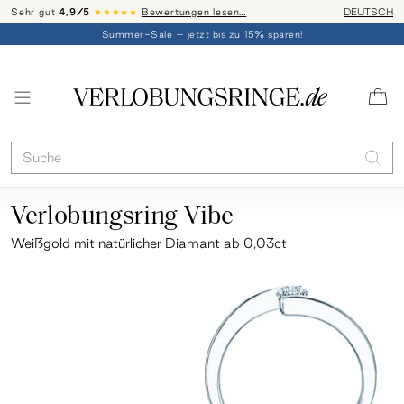
Sehr gut
4,9/5
★★★★★
Bewertungen lesen…
Telefon-Be
DEUTSCH
Summer-Sale – jetzt bis zu 15% sparen!
Verlobungsring Vibe
Weißgold
mit natürlicher Diamant ab 0,03ct