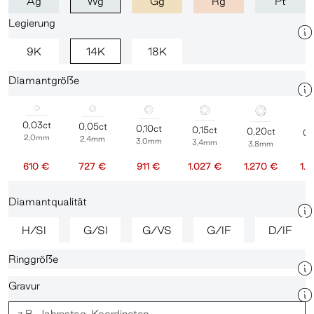
Ag
Wg
Gg
Rg
Pt
Legierung
9K
14K
18K
Diamantgröße
0,03ct
0,05ct
0,10ct
0,15ct
0,20ct
0,
2,0mm
2,4mm
3,0mm
3,4mm
3,8mm
4
610 €
727 €
911 €
1.027 €
1.270 €
1.
Diamantqualität
H/SI
G/SI
G/VS
G/IF
D/IF
Ringgröße
Gravur