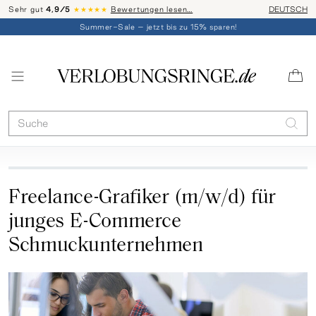
Sehr gut
4,9/5
★★★★★
Bewertungen lesen…
Telefon-Be
DEUTSCH
Summer-Sale – jetzt bis zu 15% sparen!
Freelance-Grafiker (m/w/d) für
junges E-Commerce
Schmuckunternehmen