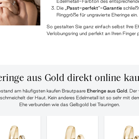
Edelmetall-Farbton des entsprechend
Die
„Passt-perfekt“-Garantie
schließ
Ringgröße für ungravierte Eheringe ein.
So gestalten Sie ganz einfach selbst Ihre E
Verlobungsring und perfekt an Ihren Finger 
ringe aus Gold direkt online ka
stand am häufigsten kaufen Brautpaare
Eheringe aus Gold
. Der
schmeichelt der Haut. Kein anderes Edelmetall ist so sehr mit 
Ehe verbunden wie das Gelbgold bei Trauringen.