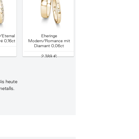
/Eternal
Eheringe
é 0,16ct
Modern/Romance mit
Diamant 0,06ct
2.389 €
Bis heute
etalls.