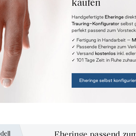
kaufen
Handgefertigte
Eheringe
direkt
Trauring-Konfigurator
selbst g
perfekt passend zum Vorsteckr
✓ Fertigung in Handarbeit –
M
✓ Passende Eheringe zum Verl
✓ Versand
kostenlos
inkl. edl
✓ 101 Tage Zeit: in Ruhe zuh
Eheringe selbst konfigurie
dell
Eheringe passend zum