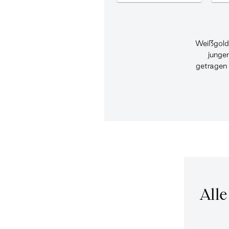
Weißgold 
junge
getragen 
All