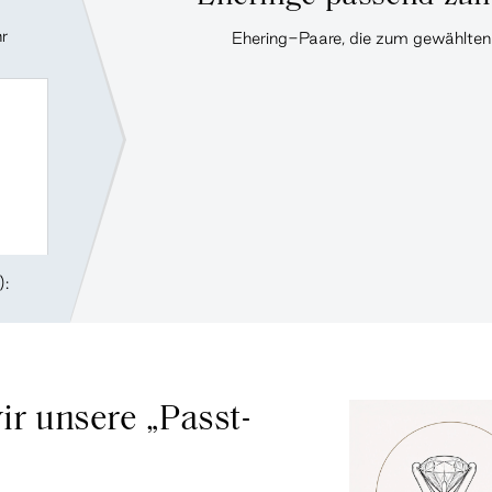
r
Ehering-Paare, die zum gewählten
):
r unsere „Passt-