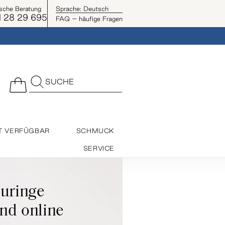
ische Beratung
Sprache:
Deutsch
 28 29 695
FAQ – häufige Fragen
SUCHE
T VERFÜGBAR
SCHMUCK
SERVICE
uringe
nd online