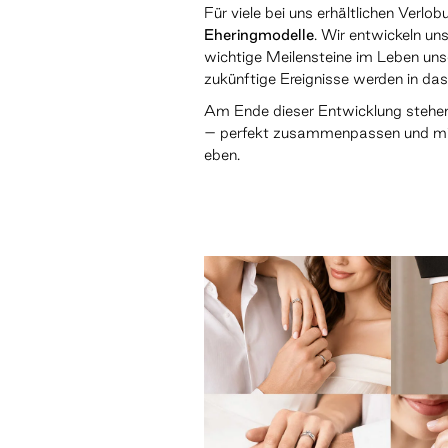
Für viele bei uns erhältlichen Verlo
Eheringmodelle
. Wir entwickeln u
wichtige Meilensteine im Leben uns
zukünftige Ereignisse werden in d
Am Ende dieser Entwicklung stehe
– perfekt zusammenpassen und mi
eben.