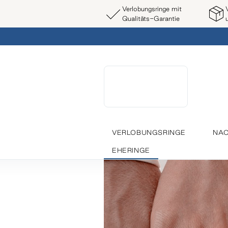
Verlobungsringe mit
Qualitäts-Garantie
VERLOBUNGSRINGE
NAC
EHERINGE