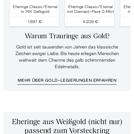
Eheringe Classic/Eternal
Eheringe Classic/Eternal
Eheri
in 14K Gelbgold
mit Diamant-Pavé 0,46ct
mit
1.697 €
4.209 €
Warum Trauringe aus Gold?
Gold ist seit tausenden von Jahren das klassische
Zeichen ewiger Liebe. Bis heute erliegen Menschen
weltweit dem Charme des gelb schimmernden
Edelmetalls.
MEHR ÜBER GOLD-LEGIERUNGEN ERFAHREN
Eheringe aus Weißgold (nicht nur)
passend zum Vorsteckring