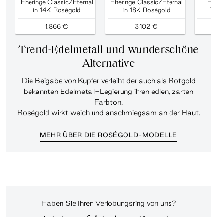
Eheringe Classic/Eternal
Eheringe Classic/Eternal
Ehe
in 14K Roségold
in 18K Roségold
Di
1.866 €
3.102 €
Trend-Edelmetall und wunderschöne
Alternative
Die Beigabe von Kupfer verleiht der auch als Rotgold
bekannten Edelmetall-Legierung ihren edlen, zarten
Farbton.
Roségold wirkt weich und anschmiegsam an der Haut.
MEHR ÜBER DIE ROSÉGOLD-MODELLE
Haben Sie Ihren Verlobungsring von uns?