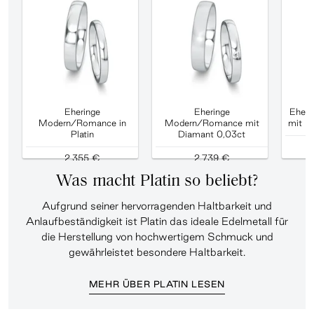
Eheringe
Eheringe
Eheri
Modern/Romance in
Modern/Romance mit
mit D
Platin
Diamant 0,03ct
2.355 €
2.739 €
Was macht Platin so beliebt?
Aufgrund seiner hervorragenden Haltbarkeit und
Anlaufbeständigkeit ist Platin das ideale Edelmetall für
die Herstellung von hochwertigem Schmuck und
gewährleistet besondere Haltbarkeit.
MEHR ÜBER PLATIN LESEN