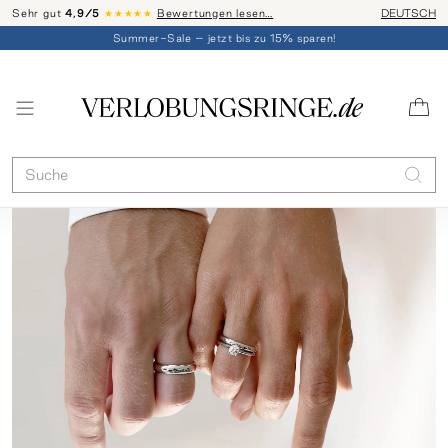
Sehr gut
4,9/5
★★★★★
Bewertungen lesen…
Telefon-Be
DEUTSCH
Summer-Sale – jetzt bis zu 15% sparen!