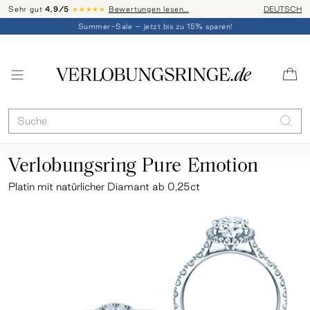
Sehr gut
4,9/5
★★★★★
Bewertungen lesen…
Telefon-Be
DEUTSCH
Summer-Sale – jetzt bis zu 15% sparen!
Verlobungsring Pure Emotion
Platin
mit natürlicher Diamant ab 0,25ct