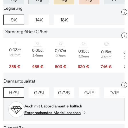
Legierung
9K
14K
18K
Diamantgröße: 0,25ct
0,03ct
0,05ct
0,07ct
0,10ct
0,15ct
0,
2,0mm
2,4mm
2,7mm
3,0mm
3,4mm
3
358 €
455 €
503 €
620 €
746 €
8
Diamantqualität
H/SI
G/SI
G/VS
G/IF
D/IF
Auch mit Labordiamant erhältlich
Entsprechendes Modell ansehen
Ringgröße