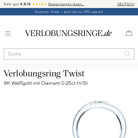
Sehr gut
4,9/5
★★★★★
Bewertungen lesen…
Telefon-Be
DEUTSCH
Summer-Sale – jetzt bis zu 15% sparen!
Verlobungsring Twist
9K Weißgold mit Diamant 0,25ct H/SI