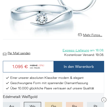
Mehr Fotos...
Express-Lieferung
am
18.08.
Per Mail senden
Kostenloser Versand:
19.08.
1.095 €
1.129 €
(-3 %)
In den Warenkorb
inkl. MwSt.
Einer unserer absoluten Klassiker modern & elegant
Geschwungene Form mit spannender Diamantfassung
Über 10.000 glückliche Paare vertrauen auf unsere Qualität
Edelmetall: Weißgold
Ag
Wg
Gg
Rg
Pt