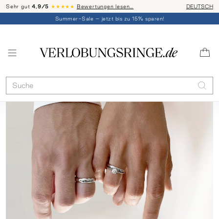
Sehr gut
4,9/5
★★★★★
Bewertungen lesen…
Telefon-Be
DEUTSCH
Summer-Sale – jetzt bis zu 15% sparen!