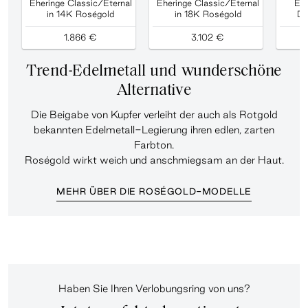
Eheringe Classic/Eternal
Eheringe Classic/Eternal
Ehe
in 14K Roségold
in 18K Roségold
Di
1.866 €
3.102 €
Trend-Edelmetall und wunderschöne
Alternative
Die Beigabe von Kupfer verleiht der auch als Rotgold
bekannten Edelmetall-Legierung ihren edlen, zarten
Farbton.
Roségold wirkt weich und anschmiegsam an der Haut.
MEHR ÜBER DIE ROSÉGOLD-MODELLE
Haben Sie Ihren Verlobungsring von uns?