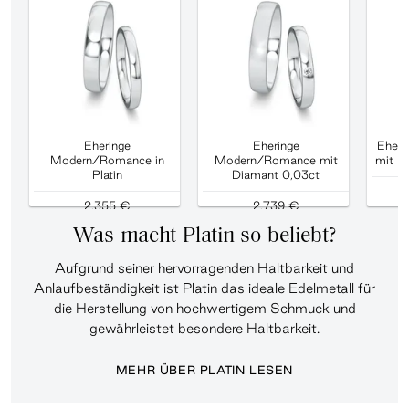
Eheringe
Eheringe
Eheri
Modern/Romance in
Modern/Romance mit
mit D
Platin
Diamant 0,03ct
2.355 €
2.739 €
Was macht Platin so beliebt?
Aufgrund seiner hervorragenden Haltbarkeit und
Anlaufbeständigkeit ist Platin das ideale Edelmetall für
die Herstellung von hochwertigem Schmuck und
gewährleistet besondere Haltbarkeit.
MEHR ÜBER PLATIN LESEN